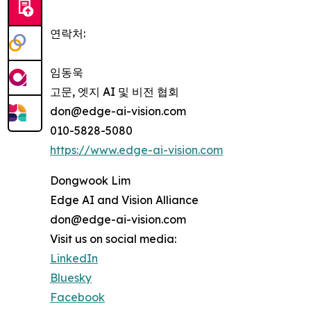
연락처:
임동욱
고문, 엣지 AI 및 비전 협회
don@edge-ai-vision.com
010-5828-5080
https://www.edge-ai-vision.com
Dongwook Lim
Edge AI and Vision Alliance
don@edge-ai-vision.com
Visit us on social media:
LinkedIn
Bluesky
Facebook